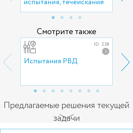
испытания, течеискание
уте
Смотрите также
ID: 238
i
Испытания РВД
Исп
тру
Предлагаемые решения текущей
задачи