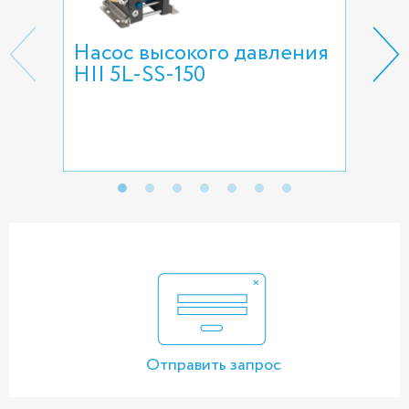
Насос высокого давления
На
HII 5L-SS-150
дв
све
Отправить запрос