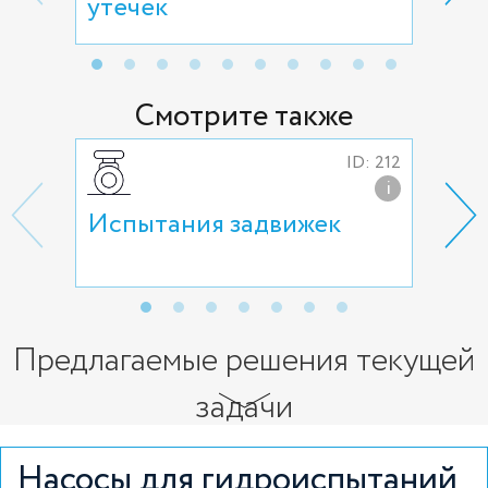
утечек
опр
Смотрите также
ID: 212
i
Испытания задвижек
Ис
зат
Предлагаемые решения текущей
задачи
Насосы для гидроиспытаний