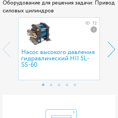
Оборудование для решения задачи: Привод
силовых цилиндров
ID: 72
i
Насос высокого давления
Вен
гидравлический HII 5L-
NR2
SS-60
с з
тр