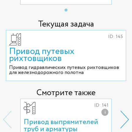
Текущая задача
ID: 145
Привод путевых
рихтовщиков
Привод гидравлических путевых рихтовщиков
для железнодорожного полотна
Смотрите также
ID: 141
i
Привод выпрямителей
Пр
труб и арматуры
тр