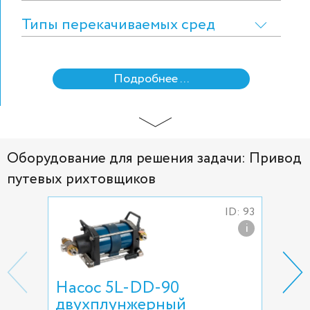
Типы перекачиваемых сред
Подробнее ...
Оборудование для решения задачи: Привод
путевых рихтовщиков
ID: 93
i
Насос 5L-DD-90
Гид
двухплунжерный
SS-