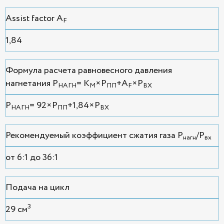
Assist factor A
F
1,84
Формула расчета равновесного давления
нагнетания P
= К
×P
+A
×P
НАГН
М
ПП
F
ВХ
P
= 92×P
+1,84×P
НАГН
ПП
ВХ
Рекомендуемый коэффициент сжатия газа P
/P
нагн
вх
от 6:1 до 36:1
Подача на цикл
3
29 см