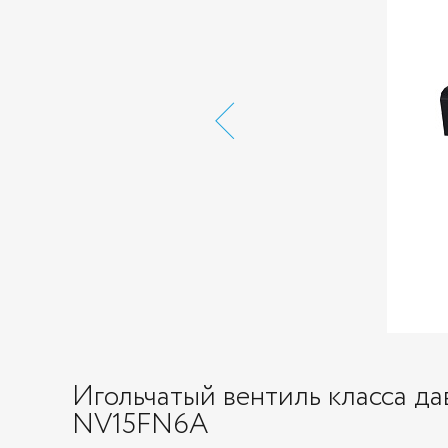
Игольчатый вентиль класса д
NV15FN6A