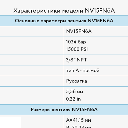
Характеристики модели NV15FN6A
Основные параметры вентиля NV15FN6A
NV15FN6A
1034 бар
15000 PSI
3/8" NPT
тип А - прямой
Рукоятка
5,56 мм
0.22 in
Размеры вентиля NV15FN6A
A=41,15 мм
B=30,23 мм