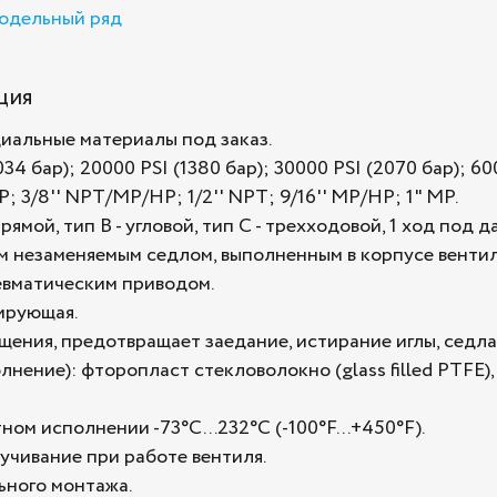
одельный ряд
ция
циальные материалы под заказ.
4 бар); 20000 PSI (1380 бар); 30000 PSI (2070 бар); 600
 3/8'' NPT/MP/HP; 1/2'' NPT; 9/16'' MP/HP; 1" MP.
ямой, тип B - угловой, тип С - трехходовой, 1 ход под 
 незаменяемым седлом, выполненным в корпусе вентил
евматическим приводом.
лирующая.
ения, предотвращает заедание, истирание иглы, седла
ение): фторопласт стекловолокно (glass filled PTFE)
ом исполнении -73°C...232°C (-100°F...+450°F).
чивание при работе вентиля.
ьного монтажа.