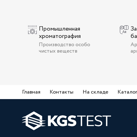
Промышленная
За
хроматография
б
Производство особо
Ар
чистых веществ
ар
Главная
Контакты
На складе
Катало