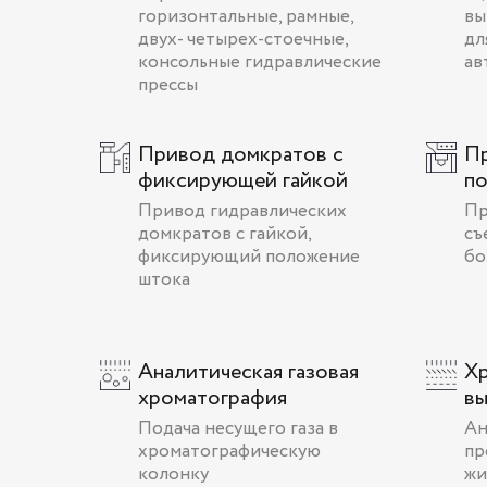
горизонтальные, рамные,
вы
двух- четырех-стоечные,
дл
консольные гидравлические
ав
прессы
Привод домкратов с
П
фиксирующей гайкой
п
Привод гидравлических
Пр
домкратов с гайкой,
съ
фиксирующий положение
бо
штока
Аналитическая газовая
Х
хроматография
вы
Подача несущего газа в
Ан
хроматографическую
пр
колонку
жи