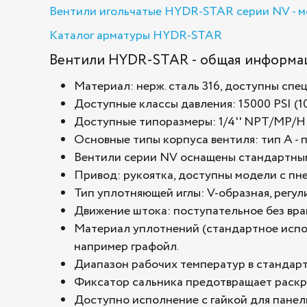
Вентили игольчатые HYDR-STAR серии NV - м
Каталог арматуры HYDR-STAR
Вентили HYDR-STAR - общая информа
Материал: нерж. сталь 316, доступны спе
Доступные классы давления: 15000 PSI (103
Доступные типоразмеры: 1/4'' NPT/MP/HP;
Основные типы корпуса вентиля: тип А - пр
Вентили серии NV оснащены стандартным
Привод: рукоятка, доступны модели с пн
Тип уплотняющей иглы: V-образная, регу
Движение штока: поступательное без вращ
Материал уплотнений (стандартное исполн
например графойл.
Диапазон рабочих температур в стандартн
Фиксатор сальника предотвращает раскру
Доступно исполнение с гайкой для панел