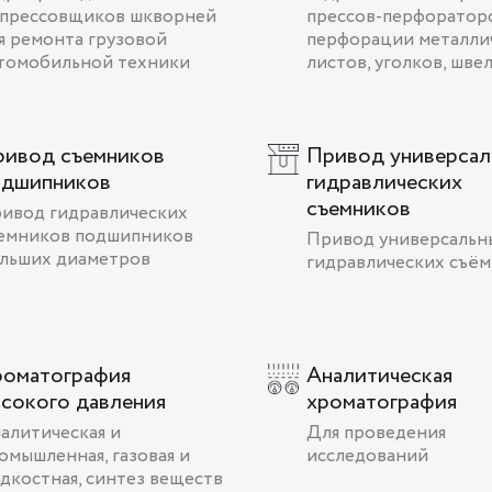
прессовщиков шкворней
прессов-перфоратор
я ремонта грузовой
перфорации металли
томобильной техники
листов, уголков, швел
ривод съемников
Привод универсал
одшипников
гидравлических
съемников
ивод гидравлических
емников подшипников
Привод универсальн
льших диаметров
гидравлических съё
роматография
Аналитическая
сокого давления
хроматография
алитическая и
Для проведения
омышленная, газовая и
исследований
дкостная, синтез веществ