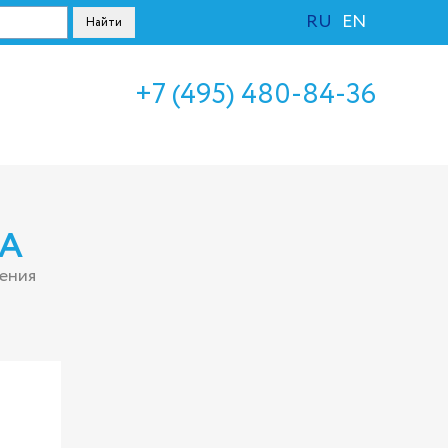
RU
EN
+7 (495) 480-84-36
6A
ения