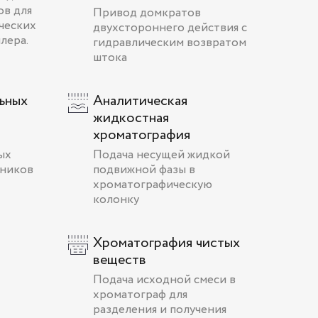
ов для
Привод домкратов
ческих
двухстороннего действия с
лера.
гидравлическим возвратом
штока
ьных
Аналитическая
жидкостная
хроматография
ых
Подача несущей жидкой
мников
подвижной фазы в
хроматографическую
колонку
Хроматография чистых
веществ
Подача исходной смеси в
хроматограф для
разделения и получения