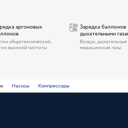
рядка аргоновых
Зарядка баллонов
аллонов
дыхательными газ
гон общетехнический,
Воздух, дыхательные 
гон высокой чистоты
медицинские газы
ги
Насосы
Компрессоры