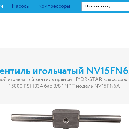
ги
Насосы
Компрессоры
ентиль игольчатый NV15FN
ной игольчатый вентиль прямой HYDR-STAR класс давл
15000 PSI 1034 бар 3/8" NPT модель NV15FN6A